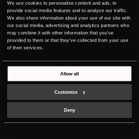
PRODUKTY
POZNAJ MARKĘ
We use cookies to personalise content and ads, to
KÜPPERSBUSCH
provide social media features and to analyse our traffic.
PIEKARNIKI
MARKA
We also share information about your use of our site with
PŁYTY KUCHENNE
DESIGN
our social media, advertising and analytics partners who
OKAPY KUCHENNE
PROJEKTY
may combine it with other information that you’ve
CHŁODZIARKO-
HISTORIA
provided to them or that they’ve collected from your use
ZAMRAŻARKI
DO POBRANIA
of their services.
CHŁODZIARKA DO WINA
NOWA ETYKIETA
AKCESORIA DO LODÓWKI
ENERGETYCZNA
ZMYWARKI
KONTAKT
PRALKI
Allow all
INDIVIDUELL
AKCESORIA DO PRALKI
K-SERIES
Customize
Deny