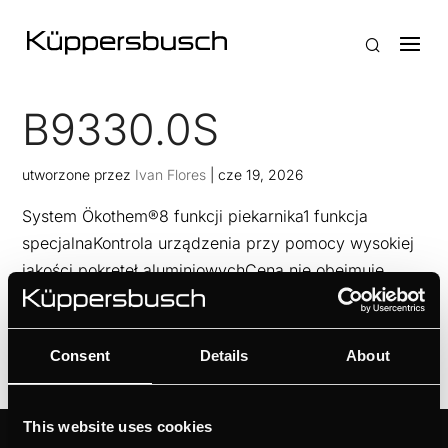
B9330.0S
utworzone przez
Ivan Flores
|
cze 19, 2026
System Ökothem®8 funkcji piekarnika1 funkcja
specjalnaKontrola urządzenia przy pomocy wysokiej
jakości pokręteł aluminiowychCena nie obejmuje
wykończenia (listwy, uchwyty)
Consent
Details
About
This website uses cookies