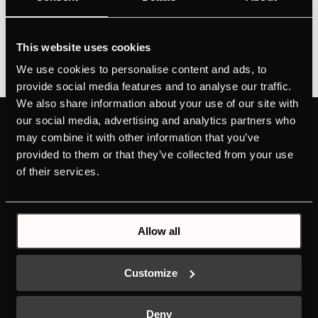
uchwyty)
This website uses cookies
We use cookies to personalise content and ads, to
provide social media features and to analyse our traffic.
We also share information about your use of our site with
our social media, advertising and analytics partners who
PRODUKTY
POZNAJ MARKĘ
may combine it with other information that you’ve
KÜPPERSBUSCH
PIEKARNIKI
provided to them or that they’ve collected from your use
MARKA
PŁYTY KUCHENNE
of their services.
DESIGN
OKAPY KUCHENNE
PROJEKTY
CHŁODZIARKO-
HISTORIA
ZAMRAŻARKI
Allow all
DO POBRANIA
CHŁODZIARKA DO WINA
NOWA ETYKIETA
AKCESORIA DO LODÓWKI
ENERGETYCZNA
ZMYWARKI
Customize
KONTAKT
PRALKI
INDIVIDUELL
AKCESORIA DO PRALKI
Deny
K-SERIES