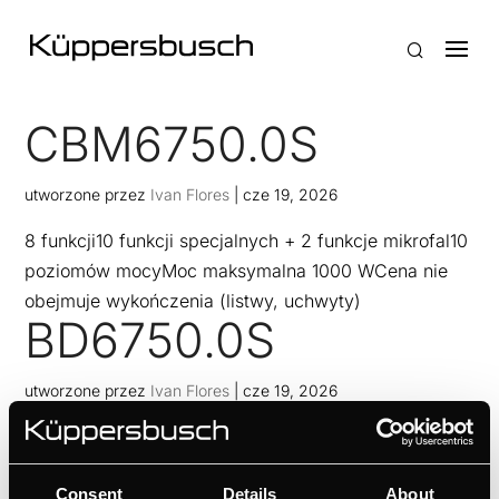
CBM6750.0S
utworzone przez
Ivan Flores
|
cze 19, 2026
8 funkcji10 funkcji specjalnych + 2 funkcje mikrofal10
poziomów mocyMoc maksymalna 1000 WCena nie
obejmuje wykończenia (listwy, uchwyty)
BD6750.0S
utworzone przez
Ivan Flores
|
cze 19, 2026
8 funkcji11 funkcji specjalnych5 funkcji parowych1
specjalna funkcja parowaZewnętrzny generator
Consent
Details
About
paryCena nie obejmuje wykończenia (listwy,