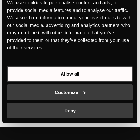
obejmuje wykończenia (listwy, uchwyty)
We use cookies to personalise content and ads, to
B6330.0S
provide social media features and to analyse our traffic.
We also share information about your use of our site with
our social media, advertising and analytics partners who
utworzone przez
Ivan Flores
|
cze 19, 2026
may combine it with other information that you’ve
provided to them or that they’ve collected from your use
8 funkcji piekarnika1 funkcja specjalnaKontrola
of their services.
piekarnika za pomocą wysokiej jakości pokręteł
aluminiowychZegar elektroniczny (czas pieczenia,
zakończenie czasu pieczenia, minutnik) z białym
Allow all
wyświetlaczemPotrójnie przeszklone drzwiczki, łatwy
demontażCena nie...
Customize
1
2
3
4
5
...
»
Última »
Deny