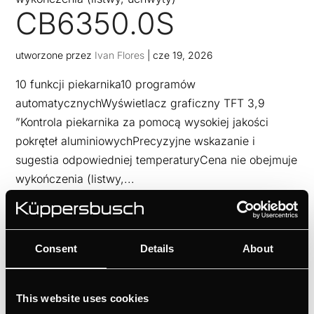
CB6350.0S
utworzone przez
Ivan Flores
|
cze 19, 2026
10 funkcji piekarnika10 programów
automatycznychWyświetlacz graficzny TFT 3,9
”Kontrola piekarnika za pomocą wysokiej jakości
pokręteł aluminiowychPrecyzyjne wskazanie i
sugestia odpowiedniej temperaturyCena nie obejmuje
wykończenia (listwy,...
CD6350.0S
utworzone przez
Ivan Flores
|
cze 19, 2026
Consent
Details
About
5 specjalnych funkcji parowychZewnętrzny generator
pary10 programów automatycznychKontrola
This website uses cookies
temperatury precyzyjna co do stopniaCena nie