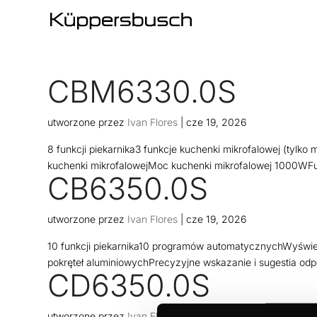
CBM6330.0S
utworzone przez
Ivan Flores
|
cze 19, 2026
8 funkcji piekarnika3 funkcje kuchenki mikrofalowej (tylko 
kuchenki mikrofalowejMoc kuchenki mikrofalowej 1000WFun
CB6350.0S
utworzone przez
Ivan Flores
|
cze 19, 2026
10 funkcji piekarnika10 programów automatycznychWyświetl
pokręteł aluminiowychPrecyzyjne wskazanie i sugestia odp
CD6350.0S
utworzone przez
Ivan Flores
|
cze 19, 2026