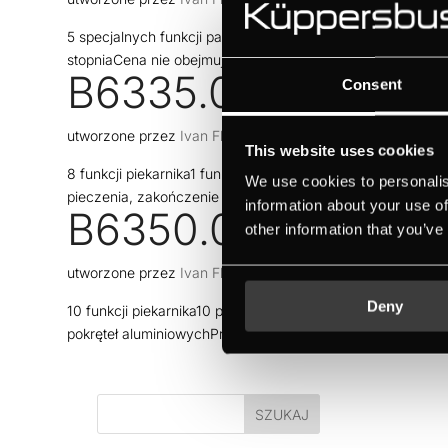
5 specjalnych funkcji parowychZewnętrzny generator par
stopniaCena nie obejmuje wykończenia (listwy, uchwyty)
B6335.0S
Consent
utworzone przez
Ivan Flores
|
cze 19, 2026
This website uses cookies
8 funkcji piekarnika1 funkcja specjalnaKontrola piekarnika
We use cookies to personalis
pieczenia, zakończenie czasu pieczenia, minutnik) z biał
information about your use of
B6350.0S
other information that you’ve
utworzone przez
Ivan Flores
|
cze 19, 2026
Deny
10 funkcji piekarnika10 programów automatycznychWyświetl
pokręteł aluminiowychPrecyzyjne wskazanie i sugestia odp