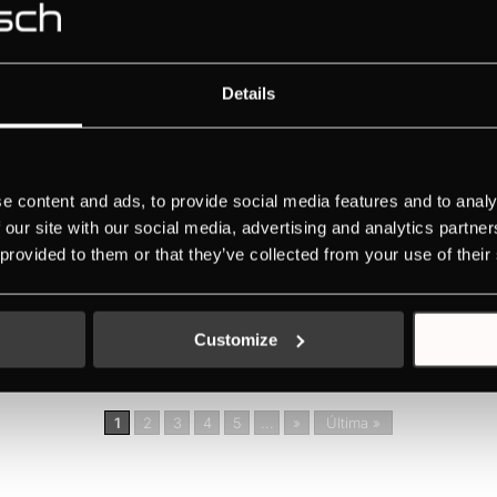
y10 programów automatycznychKontrola temperatury precyzyjna co d
Details
 za pomocą wysokiej jakości pokręteł aluminiowychZegar elektroniczny
e content and ads, to provide social media features and to analy
ym wyświetlaczemPoczwórnie przeszklone drzwiczki, łatwy demontażC
 our site with our social media, advertising and analytics partn
 provided to them or that they’ve collected from your use of their
Customize
acz graficzny TFT 3,9 ”Kontrola piekarnika za pomocą wysokiej jako
owiedniej temperaturyCena nie obejmuje wykończenia (listwy,...
1
2
3
4
5
...
»
Última »