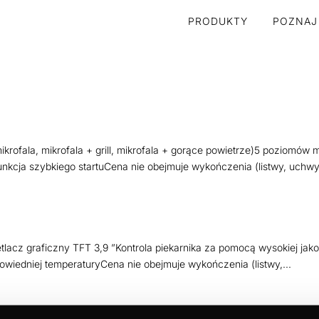
PRODUKTY
POZNAJ
mikrofala, mikrofala + grill, mikrofala + gorące powietrze)5 poziomów
kcja szybkiego startuCena nie obejmuje wykończenia (listwy, uchwy
acz graficzny TFT 3,9 ”Kontrola piekarnika za pomocą wysokiej jako
owiedniej temperaturyCena nie obejmuje wykończenia (listwy,...