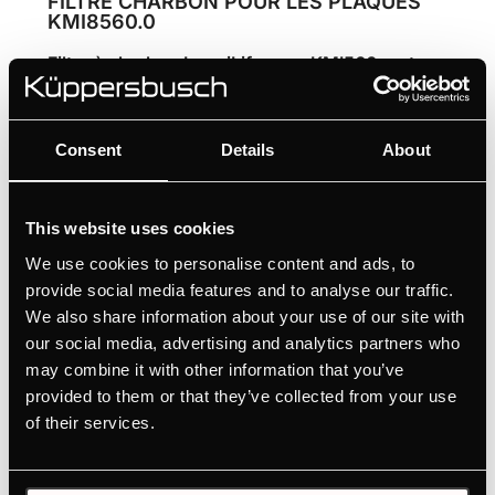
FILTRE CHARBON POUR LES PLAQUES
KMI8560.0
Filtre à charbon LongiLife pour KMI560... et
VKM1820... - régénérable
De l'air frais à tout moment – filtre à charbon
Consent
Details
About
régénérable
This website uses cookies
We use cookies to personalise content and ads, to
provide social media features and to analyse our traffic.
We also share information about your use of our site with
Caractéristiques
our social media, advertising and analytics partners who
may combine it with other information that you’ve
provided to them or that they’ve collected from your use
of their services.
ACCESSOIRES EN OPTION