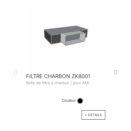
FILTRE CHARBON ZK8001
Boîte de filtre à charbon | pour KMI
KIT
DW 
Couleur
Kit d
inoxy
+ DÉTAILS