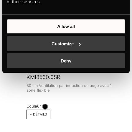
of their services.
Allow all
ACCESSOIRES EN OPTION
Customize
Deny
KMI8560.0SR
80 cm Ventilation par induction en auge avec 1
zone flexible
Couleur
+ DÉTAILS