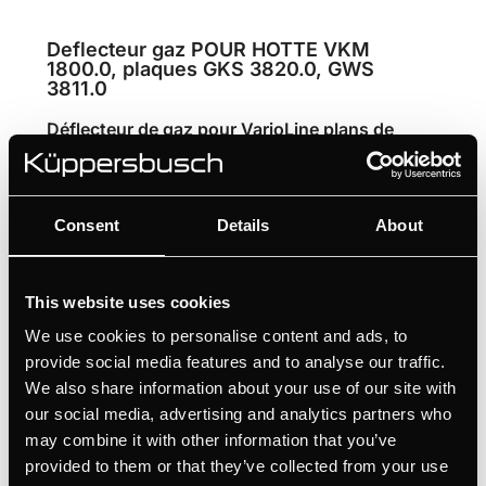
Deflecteur gaz POUR HOTTE VKM
1800.0, plaques GKS 3820.0, GWS
3811.0
Déflecteur de gaz pour VarioLine plans de
cuisson à gaz en combinaison avec VKM1820
Déflecteur de gaz pour combiner la hotte
encastrée VarioLine avec une table de cuisson à
Consent
Details
About
gaz
Protège l'unité de filtration contre les effets de
This website uses cookies
la chaleur
We use cookies to personalise content and ads, to
provide social media features and to analyse our traffic.
We also share information about your use of our site with
our social media, advertising and analytics partners who
may combine it with other information that you’ve
provided to them or that they’ve collected from your use
Caractéristiques