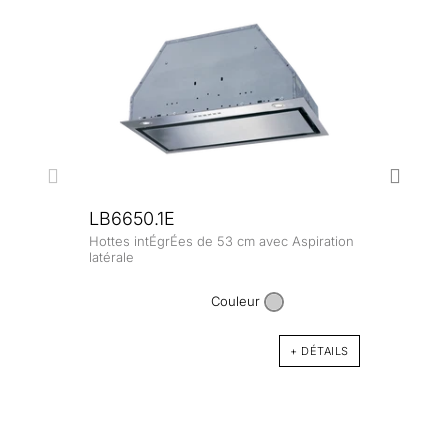
LB6650.1E
Hottes intÉgrÉes de 53 cm avec Aspiration
DEF
latérale
90 cm
de pu
Couleur
+ DÉTAILS