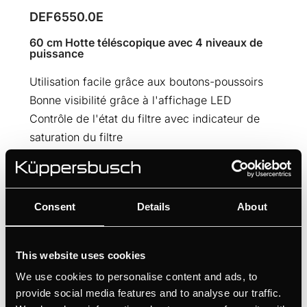
DEF6550.0E
60 cm Hotte téléscopique avec 4 niveaux de
puissance
Utilisation facile grâce aux boutons-poussoirs
Bonne visibilité grâce à l'affichage LED
Contrôle de l'état du filtre avec indicateur de
saturation du filtre
MANUELS
Consent
Details
About
FICHE PRODUIT
DESSIN TECHNIQUE
LABEL ÉNERGÉTIQUE
This website uses cookies
FICHE PRODUIT UE
We use cookies to personalise content and ads, to
provide social media features and to analyse our traffic.