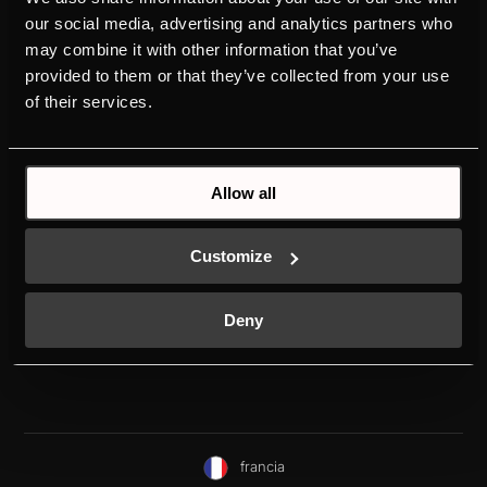
our social media, advertising and analytics partners who
PRODUITS
APPRENEZ À CONNAÎTRE
may combine it with other information that you’ve
KÜPPERSBUSCH
FOURS
provided to them or that they’ve collected from your use
MARQUE
TABLES DE CUISSON
of their services.
HISTOIRE
HOTTES
DESIGN
GAMME-DU-FROID
TÉLÉCHARGEMENTS
LAVE-VAISSELLE
CONTACT
Allow all
Customize
Deny
francia