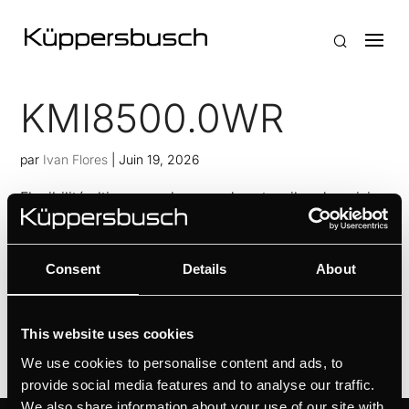
KMI8500.0WR
par
Ivan Flores
|
Juin 19, 2026
Flexibilité ultime pour les grands ustensiles de cuisine
avec l’induction FlexSélection des différentes zones
de cuisson grâce à selectControlPuissance
Consent
Details
About
d’aspiration efficace grâce à la classe d’efficacité
ASéparation maximale des graisses grâce au...
This website uses cookies
We use cookies to personalise content and ads, to
provide social media features and to analyse our traffic.
We also share information about your use of our site with