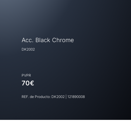
Acc. Black Chrome
DK2002
PVPR
70€
REF. de Producto:
DK2002
|
121890008