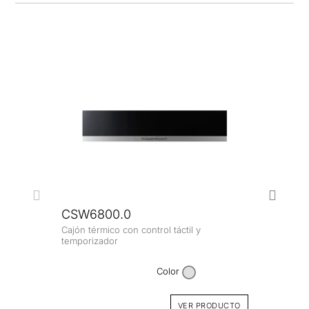
NUE
CSW6800.0
Cajón térmico con control táctil y
temporizador
ZC8
Color
Fronta
VER PRODUCTO