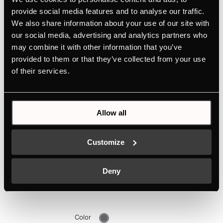
provide social media features and to analyse our traffic.
Color
We also share information about your use of our site with
our social media, advertising and analytics partners who
VER PRODUCTO
may combine it with other information that you’ve
provided to them or that they’ve collected from your use
of their services.
Allow all
Customize
Deny
DK3802
Acabado en cromo negro
Color