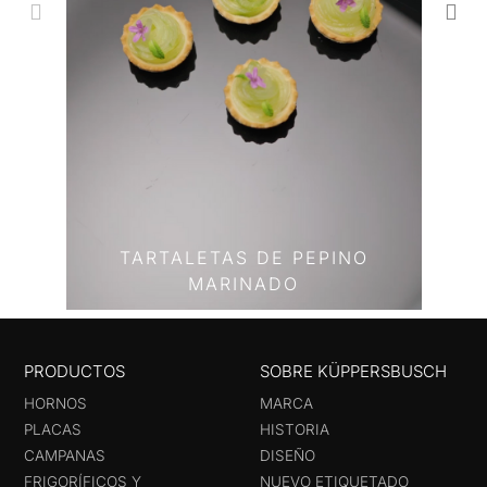
TARTALETAS DE PEPINO
MARINADO
PRODUCTOS
SOBRE KÜPPERSBUSCH
HORNOS
MARCA
PLACAS
HISTORIA
CAMPANAS
DISEÑO
FRIGORÍFICOS Y
NUEVO ETIQUETADO