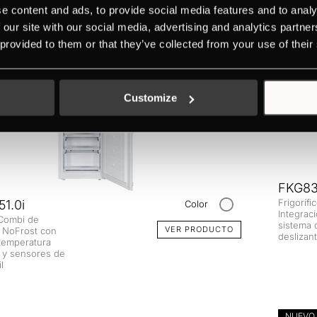
e content and ads, to provide social media features and to analy
 our site with our social media, advertising and analytics partn
 provided to them or that they’ve collected from your use of their
Customize
FKG83
Frigorífi
1.0i
Color
Integrac
 Combi de
sistema 
VER PRODUCTO
n NoFrost con
deslizan
 temperatura
o y sensores de
l
NUEVO