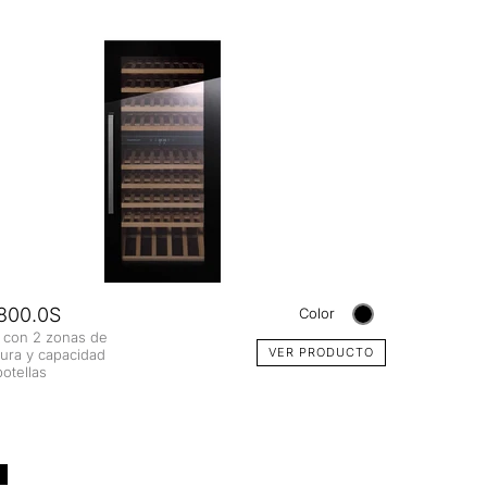
00.0S
Color
 con 2 zonas de
VER PRODUCTO
ura y capacidad
otellas