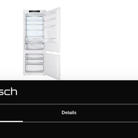
5.0i
FKGF9
Color
 Combi de
Frigorif
VER PRODUCTO
n NoFrost con
integrac
trasero
panel tr
Details