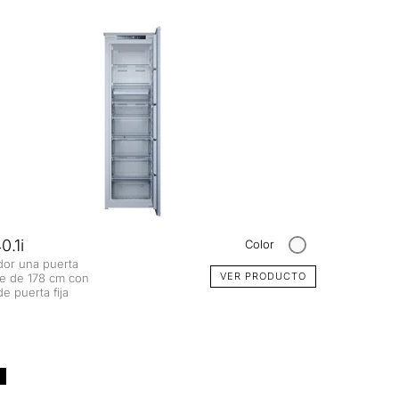
.1i
Color
or una puerta
VER PRODUCTO
le de 178 cm con
e puerta fija