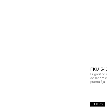
FKU1540
Frigorífico
de 82 cm c
puerta fija
NUEVO