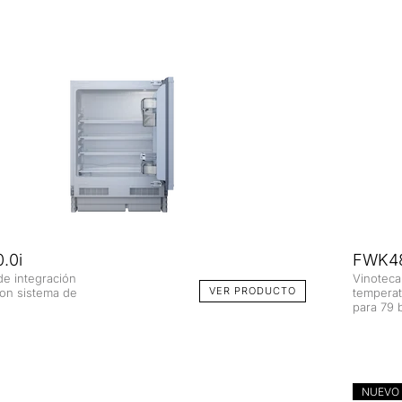
.0i
FWK48
 de integración
Vinoteca
VER PRODUCTO
on sistema de
temperat
para 79 b
NUEVO