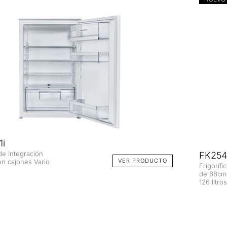
1i
 de integración
FK254
VER PRODUCTO
n cajones Vario
Frigorífi
de 88cm 
126 litro