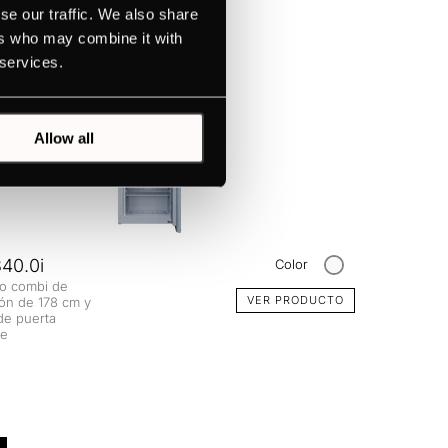
se our traffic. We also share
ers who may combine it with
 services.
Allow all
40.0i
Color
co combi de
VER PRODUCTO
ión de 178 cm y
de puerta
te