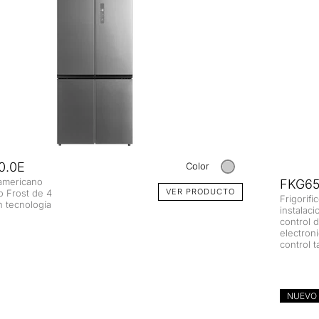
0.0E
Color
 americano
FKG65
VER PRODUCTO
o Frost de 4
Frigorifi
n tecnología
instalac
control 
electron
control ta
NUEVO