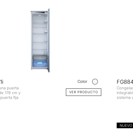
1i
FG8840
Color
 una puerta
Congelad
VER PRODUCTO
de 178 cm y
integrab
puerta fija
sistema d
NUEVO