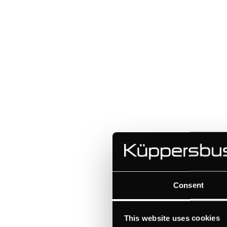
FKGF985
Frigorifico
integracio
panel LED 
Consent
This website uses cookies
NUEVO