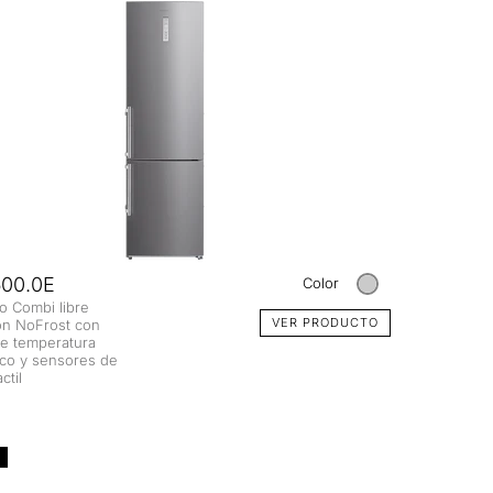
00.0E
Color
co Combi libre
VER PRODUCTO
ion NoFrost con
de temperatura
ico y sensores de
ctil