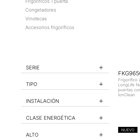
Frigoríficos 1 puerta
Congeladores
Vinotecas
Accesorios frigoríficos
SERIE
FKG965
Frigorífico
TIPO
LongLife N
puertas co
IonClean
INSTALACIÓN
CLASE ENERGÉTICA
NUEVO
ALTO