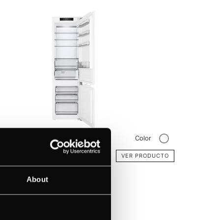
850.0i
Color
ico Combi de
VER PRODUCTO
ion NoFrost con
asero LED
About