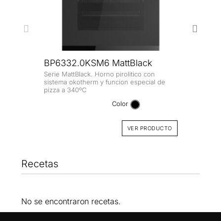
BP6332.0KSM6 MattBlack
BP6
Serie MattBlack. Horno pirolitico con
Serie
sistema okotherm y funcion especial de
diseño
pizza a 340ºC
Color
VER PRODUCTO
Recetas
No se encontraron recetas.