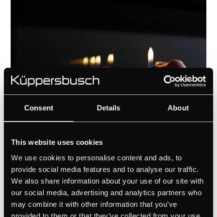
Consent
Details
About
This website uses cookies
ökoEmailPlus
We use cookies to personalise content and ads, to
provide social media features and to analyse our traffic.
En caso de que algunas salpicaduras
We also share information about your use of our site with
hayan manchado las paredes del interior
our social media, advertising and analytics partners who
de tu horno, puedes simplemente
may combine it with other information that you’ve
limpiarlos de nuevo con un paño húmedo
provided to them or that they’ve collected from your use