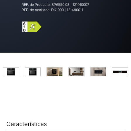
REF. de Producto:
BP6550.0S
|
121010007
REF. de Acabado:
DK1000 | 121490011
Características