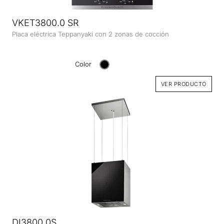
VKET3800.0 SR
Placa eléctrica Teppanyaki con 2 zonas de cocción
Color
VER PRODUCTO
DI3800.0S