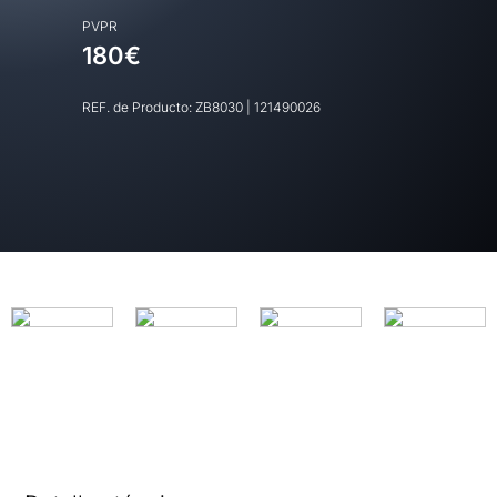
PVPR
180€
REF. de Producto:
ZB8030
|
121490026