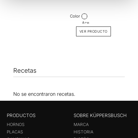
DK2
Acaba
Color
VER PRODUCTO
Recetas
No se encontraron recetas.
PRODUCTOS
SOBRE KÜPPERSBUSCH
HORNOS
MARCA
PLACAS
HISTORIA