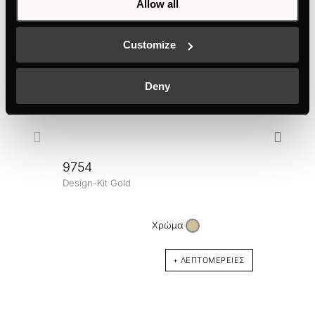
Allow all
Customize
Deny
9754
Design-Kit Gold
DK3
Desig
Χρώμα
+ ΛΕΠΤΟΜΈΡΕΙΕΣ