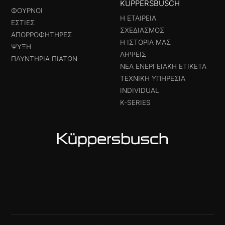
KÜPPERSBUSCH
ΦΟΎΡΝΟΙ
Η ΕΤΑΙΡΕΊΑ
ΕΣΤΊΕΣ
ΣΧΕΔΙΑΣΜΌΣ
ΑΠΟΡΡΟΦΗΤΉΡΕΣ
Η ΙΣΤΟΡΊΑ ΜΑΣ
ΨΎΞΗ
ΛΉΨΕΙΣ
ΠΛΥΝΤΉΡΙΑ ΠΙΆΤΩΝ
ΝΈΑ ΕΝΕΡΓΕΙΑΚΉ ΕΤΙΚΈΤΑ
ΤΕΧΝΙΚΉ ΥΠΗΡΕΣΊΑ
INDIVIDUAL
K-SERIES