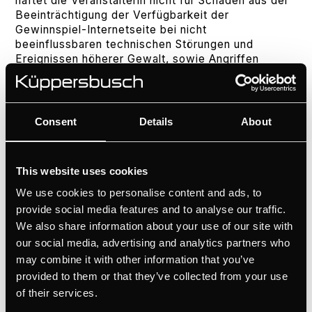
haftet die Veranstalterin nicht für Schäden aus der
Beeinträchtigung der Verfügbarkeit der
Gewinnspiel-Internetseite bei nicht
beeinflussbaren technischen Störungen und
Ereignissen höherer Gewalt, sowie Angriffen
Dritter gegen die Gewinnspiel- Internetseite. Die
Veranstalterin wird jedoch alles unternehmen, um
die Zuverlässigkeit und Funktionsfähigkeit der
Gewinnspiel- Internetseite sicherzustellen.
Consent
Details
About
Weiterhin übernimmt die Veranstalterin keine
Garantie dafür, dass die Gewinnspiel-Internetseite
auf dem jeweiligen Teilnehmerrechner
This website uses cookies
ordnungsgemäß funktionsfähig ist.
We use cookies to personalise content and ads, to
5 Datenschutz
provide social media features and to analyse our traffic.
We also share information about your use of our site with
Die Veranstalterin gewährt im Rahmen des
our social media, advertising and analytics partners who
Gewinnspiels den größtmöglichen
may combine it with other information that you’ve
datenschutzrechtlichen Standard und beachtet alle
diesbezüglich einschlägigen gesetzlichen
provided to them or that they’ve collected from your use
Bestimmungen. Die Veranstalterin wird die
of their services.
personenbezogenen Gewinner-Daten oder