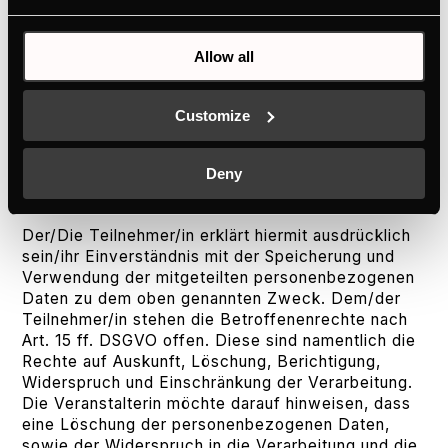
Adressdaten nicht an Dritte verkaufen. Die
Veranstalterin speichert die personenbezogenen
Daten der jeweiligen Teilnehmer/in ausschließlich
Allow all
zum Zwecke des Gewinnspiels. Dies umfasst die
Auswahl des Gewinners/der Gewinnerin und
dessen/deren Benachrichtigung, sowie die
Customize
Veröffentlichung nach Gewinn und den Versand
des Gewinns. Die Weitergabe personenbezogener
Deny
Daten an Dritte wird nur im Rahmen der
Versendung der Gewinne stattfinden.
Der/Die Teilnehmer/in erklärt hiermit ausdrücklich
sein/ihr Einverständnis mit der Speicherung und
Verwendung der mitgeteilten personenbezogenen
Daten zu dem oben genannten Zweck. Dem/der
Teilnehmer/in stehen die Betroffenenrechte nach
Art. 15 ff. DSGVO offen. Diese sind namentlich die
Rechte auf Auskunft, Löschung, Berichtigung,
Widerspruch und Einschränkung der Verarbeitung.
Die Veranstalterin möchte darauf hinweisen, dass
eine Löschung der personenbezogenen Daten,
sowie der Widerspruch in die Verarbeitung und die