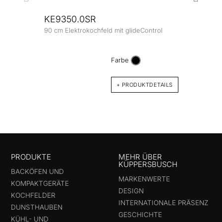
KE9350.0SR
90 cm Elektrokochfeld mit glideControl
KE8
80 cm
Farbe
+ PRODUKTDETAILS
PRODUKTE
MEHR ÜBER
KÜPPERSBUSCH
BACKÖFEN UND
MARKENWERTE
KOMPAKTGERÄTE
DESIGN
KOCHFELDER
INTERNATIONALE PRÄSENZ
DUNSTHAUBEN
GESCHICHTE
KÜHL- UND