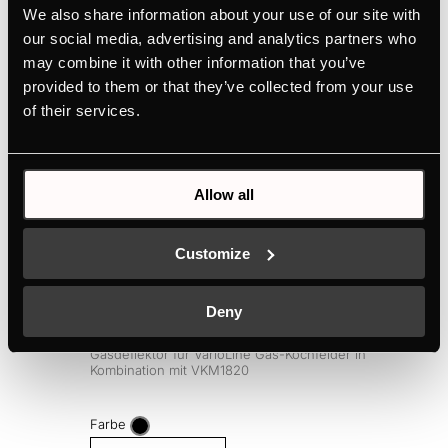
We also share information about your use of our site with
Anschlusswerte
our social media, advertising and analytics partners who
may combine it with other information that you’ve
provided to them or that they’ve collected from your use
of their services.
Sonderzubehör
NEU
N
Allow all
Customize
Deny
ZKM8053
Gasdeflektor für VarioLine Gas-Kochfelder in
Kombination mit VKM1820
Farbe