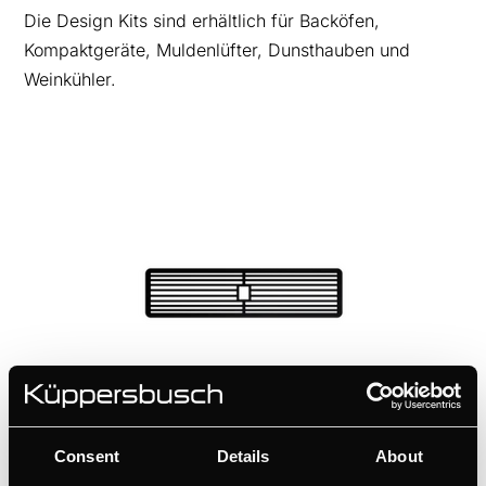
Die Design Kits sind erhältlich für Backöfen,
Kompaktgeräte, Muldenlüfter, Dunsthauben und
Weinkühler.
DK8595
Consent
Details
About
Design-Kit Lüftungsgitter - Black Velvet | für KMI12850 -
KMI9850 - KMI9350 - KMI8590 - KMI8350