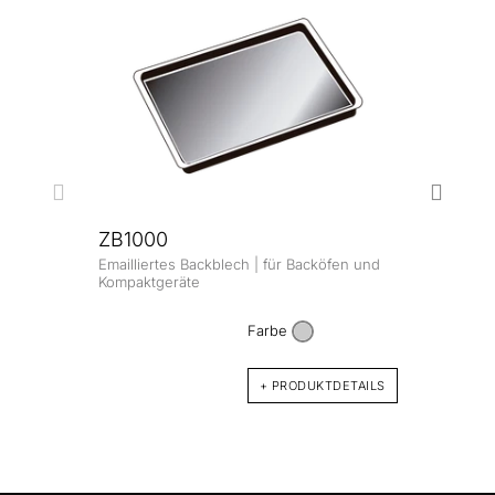
ZB1000
Emailliertes Backblech | für Backöfen und
ZB1
Kompaktgeräte
Email
und K
Farbe
+ PRODUKTDETAILS