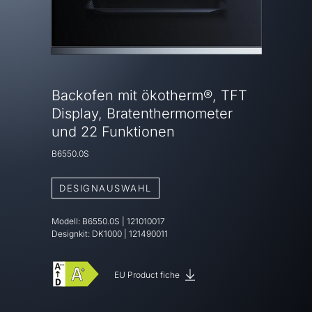
Backofen mit ökotherm®, TFT
Display, Bratenthermometer
und 22 Funktionen
B6550.0S
DESIGNAUSWAHL
Modell:
B6550.0S
|
121010017
Designkit:
DK1000 | 121490011
EU Product fiche