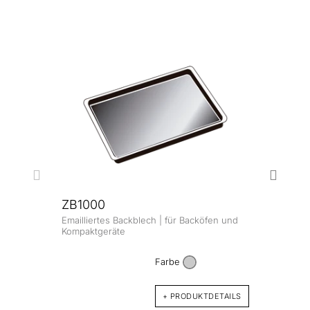
ZB1000
Emailliertes Backblech | für Backöfen und
ZB1
Kompaktgeräte
Email
und K
Farbe
+ PRODUKTDETAILS