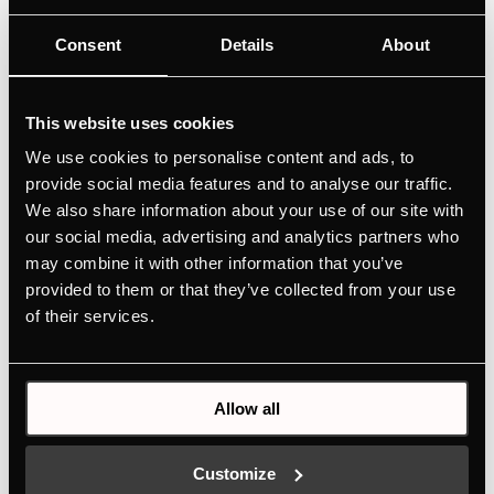
Kompaktgeräte
Consent
Details
About
Nahezu fettfreies frittieren im Backofen
Geeignet für Süßkartoffelfrites, Gemüsechips
und vieles mehr
This website uses cookies
Optimale Wärmeverteilung dank des gelochten
We use cookies to personalise content and ads, to
Bodens
provide social media features and to analyse our traffic.
We also share information about your use of our site with
our social media, advertising and analytics partners who
may combine it with other information that you’ve
provided to them or that they’ve collected from your use
of their services.
Ausstattung
Allow all
Abmessungen
Customize