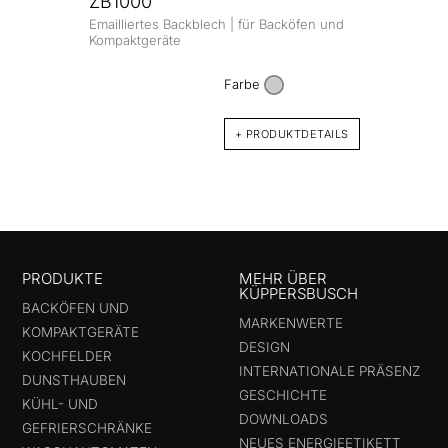
ZB1000
Emailliertes Backblech | für Backöfen und
ZB1
Kompaktgeräte
Email
und K
Farbe
+ PRODUKTDETAILS
PRODUKTE
MEHR ÜBER
KÜPPERSBUSCH
BACKÖFEN UND
MARKENWERTE
KOMPAKTGERÄTE
DESIGN
KOCHFELDER
INTERNATIONALE PRÄSENZ
DUNSTHAUBEN
GESCHICHTE
KÜHL- UND
DOWNLOADS
GEFRIERSCHRÄNKE
NEUES ENERGIEETIKETT