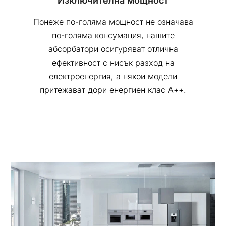
Изключителна мощност
Понеже по-голяма мощност не означава
по-голяма консумация, нашите
абсорбатори осигуряват отлична
ефективност с нисък разход на
електроенергия, а някои модели
притежават дори енергиен клас А++.