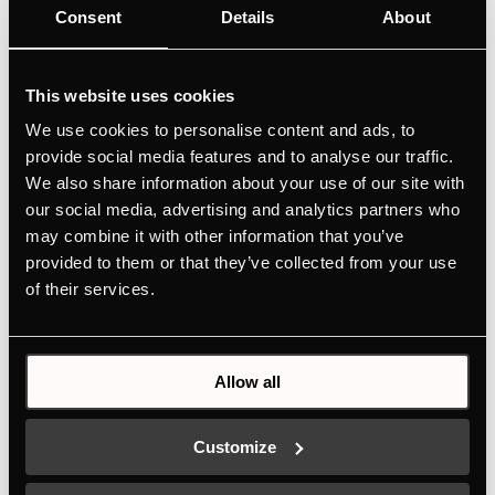
Consent
Details
About
This website uses cookies
We use cookies to personalise content and ads, to
provide social media features and to analyse our traffic.
We also share information about your use of our site with
our social media, advertising and analytics partners who
may combine it with other information that you’ve
provided to them or that they’ve collected from your use
of their services.
Още по-голяма ефективност
Allow all
Абсорбаторите с периметрална
абсорбация са снабдени със свалящи се
Customize
филтри за мазнина. Дизайнът на нашите