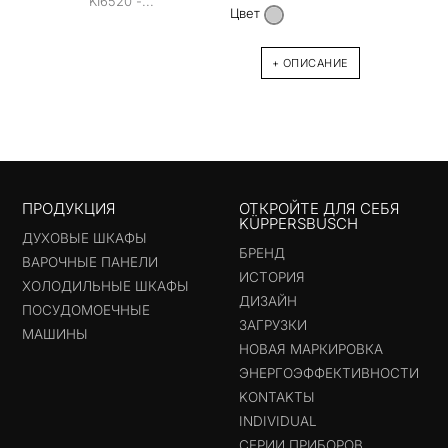
KI6520 -...
- сос
Цвет
с лог
KMI85
+ ОПИСАНИЕ
ПРОДУКЦИЯ
ОТКРОЙТЕ ДЛЯ СЕБЯ
KÜPPERSBUSCH
ДУХОВЫЕ ШКАФЫ
БРЕНД
ВАРОЧНЫЕ ПАНЕЛИ
ИСТОРИЯ
ХОЛОДИЛЬНЫЕ ШКАФЫ
ДИЗАЙН
ПОСУДОМОЕЧНЫЕ
ЗАГРУЗКИ
МАШИНЫ
НОВАЯ МАРКИРОВКА
ЭНЕРГОЭФФЕКТИВНОСТИ
KONTAKTЫ
INDIVIDUAL
СЕРИИ ПРИБОРОВ