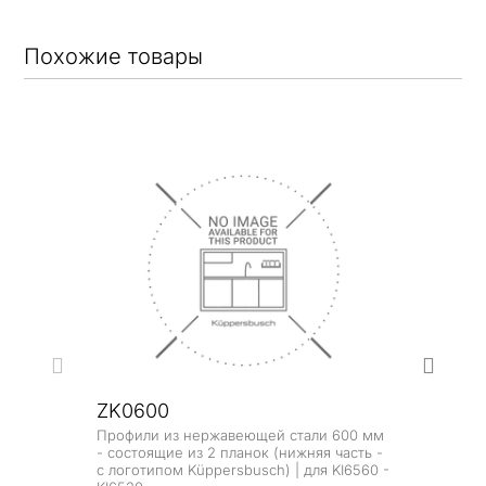
Похожие товары
ZK0600
Профили из нержавеющей стали 600 мм
ZK0
- состоящие из 2 планок (нижняя часть -
с логотипом Küppersbusch) | для KI6560 -
Проф