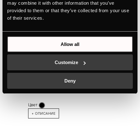
may combine it with other information that you’ve
provided to them or that they’ve collected from your use
ДОПОЛНИТЕЛЬНЫЕ
of their services.
ПРИНАДЛЕЖНОСТИ
Allow all
Customize
KMI8560.0SR
Deny
Индукционная варочная панель шириной 80 см
с вытяжкой и 1 объединяемой зоной
Цвет
+ ОПИСАНИЕ