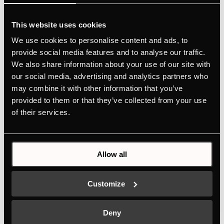
This website uses cookies
We use cookies to personalise content and ads, to
provide social media features and to analyse our traffic.
We also share information about your use of our site with
our social media, advertising and analytics partners who
may combine it with other information that you’ve
KI8550.0KSMR MattBlack
provided to them or that they’ve collected from your use
MattBlack Design Line. Индукционная варочная панель
of their services.
шириной 80 см с 1 объединяемой зоной нагрева и системой
GlideControl+.
Цвет
Allow all
+ ОПИСАНИЕ
Customize
Deny