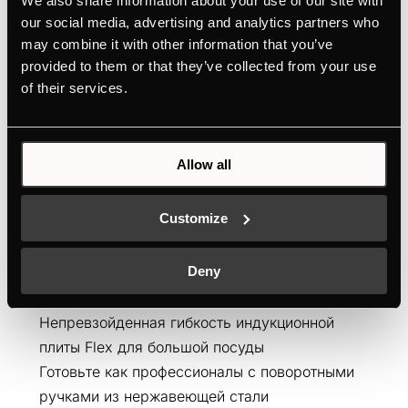
We also share information about your use of our site with
our social media, advertising and analytics partners who
may combine it with other information that you’ve
provided to them or that they’ve collected from your use
of their services.
Allow all
KMI9800.0SR
Индукционная варочная панель шириной 90
Customize
см с вытяжкой, покрытием Miradur® и 2
объединяемыми зонами нагрева
Deny
Повышенная устойчивость к царапинам
благодаря поверхности Schott Ceran Miradur®
Непревзойденная гибкость индукционной
плиты Flex для большой посуды
Готовьте как профессионалы с поворотными
ручками из нержавеющей стали