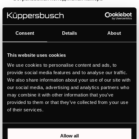
Простое управление с помощью поворотных
ручек
Гибкая внутренняя организация благодаря
Consent
Details
About
VarioShelves и VarioBoxes
This website uses cookies
РУКОВОДСТВА ПОЛЬЗОВАТЕЛЕЙ
We use cookies to personalise content and ads, to
ЧЕРТЁЖ
provide social media features and to analyse our traffic.
ЭНЕРГЕТИЧЕСКАЯ МЕТКА
We also share information about your use of our site with
our social media, advertising and analytics partners who
may combine it with other information that you’ve
provided to them or that they’ve collected from your use
Характеристики
of their services.
Габаритные размеры
Allow all