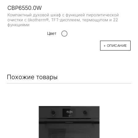
CBP6550.0W
Компактный духовой шкаф с функцией пиролитической
очистки с ökotherm®, TFT-дисплеем, термощупом и 22
функциями
Цвет
+ ОПИСАНИЕ
Похожие товары