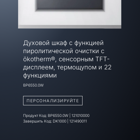
Духовой шкаф с функцией
пиролитической очистки с
ökotherm®, сенсорным TFT-
дисплеем, термощупом и 22
функциями
BP6550.0W
ПЕРСОНАЛИЗИРУЙТЕ
Продукт Код:
BP6550.0W
|
121010000
Завершить Код:
DK1000 | 121490011