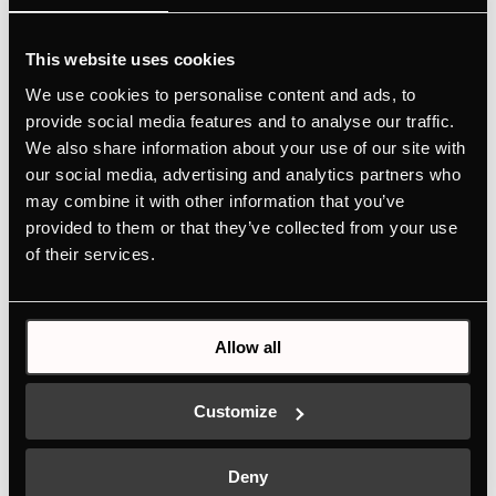
This website uses cookies
We use cookies to personalise content and ads, to
provide social media features and to analyse our traffic.
We also share information about your use of our site with
our social media, advertising and analytics partners who
may combine it with other information that you’ve
provided to them or that they’ve collected from your use
ÖKO-ЭМАЛЬ
of their services.
Если на стенках рабочей камеры
остались пятна, их можно просто
вытереть влажной тряпкой – все
Allow all
благодаря исключительно гладкому
эмалевому покрытию.
Customize
Deny