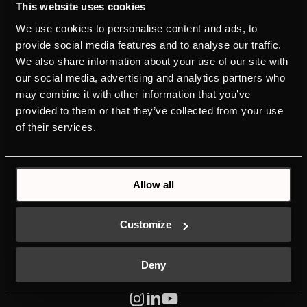
This website uses cookies
ПРОДУКЦИЯ
ОТКРОЙТЕ ДЛЯ СЕБЯ
We use cookies to personalise content and ads, to
KÜPPERSBUSCH
provide social media features and to analyse our traffic.
ДУХОВЫЕ ШКАФЫ
БРЕНД
We also share information about your use of our site with
ВАРОЧНЫЕ ПАНЕЛИ
ИСТОРИЯ
our social media, advertising and analytics partners who
ХОЛОДИЛЬНЫЕ ШКАФЫ
ДИЗАЙН
may combine it with other information that you’ve
ПОСУДОМОЕЧНЫЕ
ЗАГРУЗКИ
provided to them or that they’ve collected from your use
МАШИНЫ
НОВАЯ МАРКИРОВКА
of their services.
ЭНЕРГОЭФФЕКТИВНОСТИ
KONTAKTЫ
INDIVIDUAL
Allow all
СЕРИИ ПРИБОРОВ
Customize
Deny