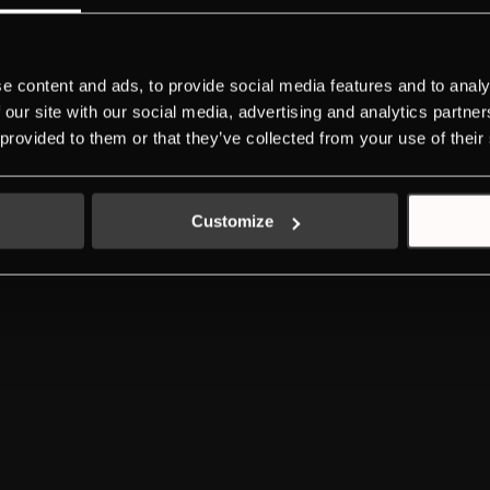
ДИЗАЙН
ЗАГРУЗКИ
НОВАЯ МАРКИРОВКА ЭНЕРГОЭФФЕКТИВНОСТИ
e content and ads, to provide social media features and to analy
KONTAKTЫ
 our site with our social media, advertising and analytics partn
INDIVIDUAL
 provided to them or that they’ve collected from your use of their
СЕРИИ ПРИБОРОВ
А КОНФИДЕНЦИАЛЬНОСТИ
ПОЛИТИКА ИСПОЛЬЗОВАНИЙ COOKIE-ФА
Customize