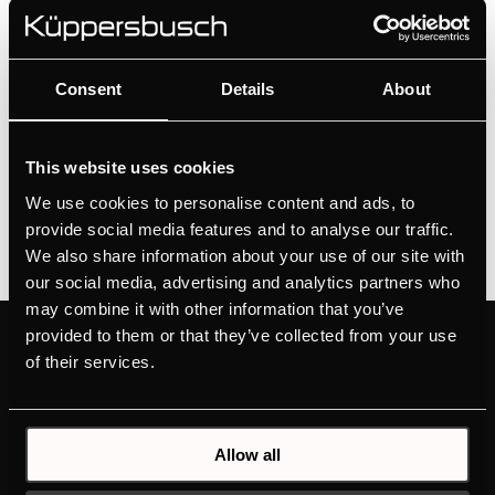
от
Ivan Flores
|
Июн 19, 2026
ЖК-дисплей с текстовыми и графическими
полямиЭлектронное управление с сенсорными
Consent
Details
About
кнопкамиПрограммируемое количество кофе для 5
размеров чашек (эспрессо, малая, средняя,
This website uses cookies
большая, высокая)Приготовление 1 или 2...
We use cookies to personalise content and ads, to
provide social media features and to analyse our traffic.
We also share information about your use of our site with
our social media, advertising and analytics partners who
may combine it with other information that you’ve
provided to them or that they’ve collected from your use
ПРОДУКЦИЯ
ОТКРОЙТЕ ДЛЯ СЕБЯ
of their services.
KÜPPERSBUSCH
ДУХОВЫЕ ШКАФЫ
БРЕНД
ВАРОЧНЫЕ ПАНЕЛИ
ИСТОРИЯ
ХОЛОДИЛЬНЫЕ ШКАФЫ
Allow all
ДИЗАЙН
ПОСУДОМОЕЧНЫЕ
ЗАГРУЗКИ
МАШИНЫ