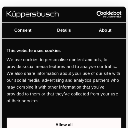
M6120.0W
Compacte magnetron met 3 functies en grill -
38 cm nishoogte met installatieframe
Consent
Details
About
Alle informatie in één oogopslag dankzij het
TFT-scherm
This website uses cookies
Ondersteuning voor de juiste instelling met
We use cookies to personalise content and ads, to
automatische programma's
provide social media features and to analyse our traffic.
We also share information about your use of our site with
our social media, advertising and analytics partners who
HANDLEIDINGEN
may combine it with other information that you’ve
PRODUCTKAART
provided to them or that they’ve collected from your use
TECHNISCHE TEKENING
of their services.
Functies
Allow all