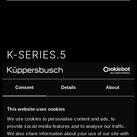
K-SERIES.5
De Küppersbusch K-SERIES.5 verrijkt uw keuken met
maar liefst 3 design varianten. Het centrale display met
zijn elegante grijze omlijsting maakt de combinatie met
Consent
Details
About
andere modellen van de K-SERIES.5 of K-SERIES.3
mogelijk, zowel horizontaal als verticaal.
This website uses cookies
We use cookies to personalise content and ads, to
provide social media features and to analyse our traffic.
We also share information about your use of our site with