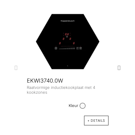
EKWI3740.0W
Raatvormige inductiekookplaat met 4
EKW
kookzones
Raatv
kook
Kleur
+ DETAILS