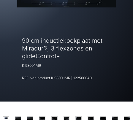
90 cm inductiekookplaat met
Miradur®, 3 flexzones en
glideControl+
KI9800.1MR
REF. van product
KI9800.1MR
|
122500040