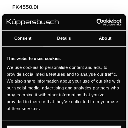
FK4550.0i
Inbouw koelkast met LED achterpaneel
Snel overzicht dankzij digitale statusweergave
Intuïtieve instelling via aanraaksensoren
Consent
Details
About
Variabele interieurindeling dankzij VarioShelves
+ VarioBoxen
This website uses cookies
LED-achterpaneel voor betere zichtbaarheid
We use cookies to personalise content and ads, to
provide social media features and to analyse our traffic.
We also share information about your use of our site with
HANDLEIDINGEN
our social media, advertising and analytics partners who
PRODUCTKAART
may combine it with other information that you’ve
TECHNISCHE TEKENING
provided to them or that they’ve collected from your use
ENERGIELABEL
of their services.
EU PRODUCTKAART