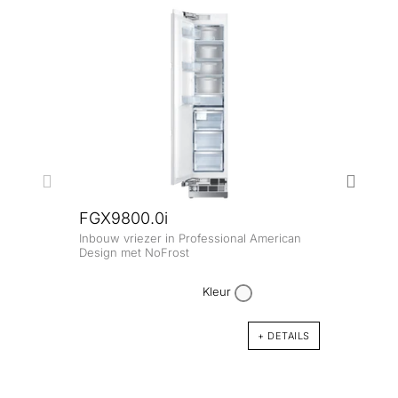
FGX9800.0i
Inbouw vriezer in Professional American
FK8
Design met NoFrost
Inbou
Kleur
+ DETAILS