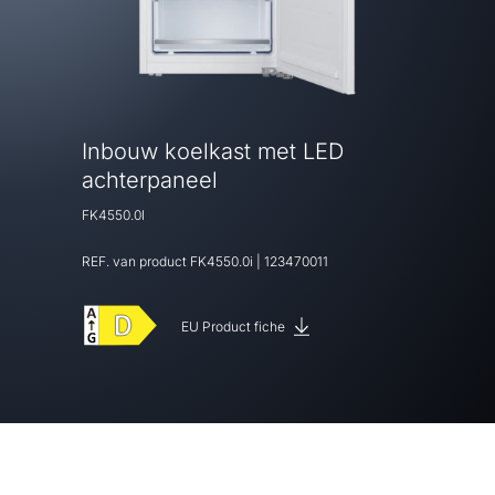
Inbouw koelkast met LED
achterpaneel
FK4550.0I
REF. van product
FK4550.0i
|
123470011
EU Product fiche