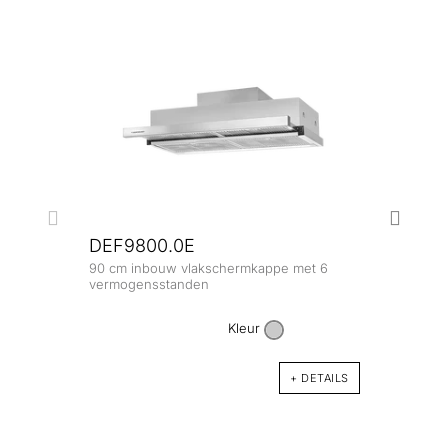
DEF9800.0E
90 cm inbouw vlakschermkappe met 6
DEF
vermogensstanden
60 cm
verm
Kleur
+ DETAILS