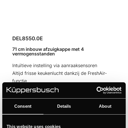
DEL8550.0E
71 cm inbouw afzuigkappe met 4
vermogensstanden
Intuïtieve instelling via aanraaksensoren
Altijd frisse keukenlucht dankzij de FreshAir-
functie
HANDLEIDINGEN
Consent
Details
About
PRODUCTKAART
TECHNISCHE TEKENING
This website uses cookies