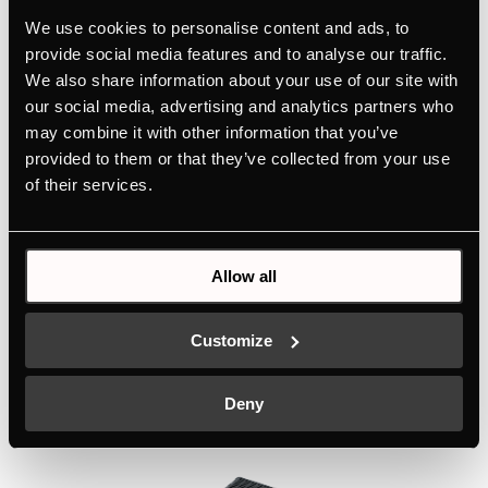
ENERGIELABEL
We use cookies to personalise content and ads, to
EU PRODUCTKAART
provide social media features and to analyse our traffic.
We also share information about your use of our site with
our social media, advertising and analytics partners who
Functies
may combine it with other information that you’ve
provided to them or that they’ve collected from your use
of their services.
Dimensies
Allow all
Elektrische verbinding
Customize
Optionele Accessoires
Deny