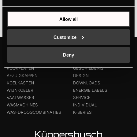
instelling met automatische programma’s
Allow all
Customize
PRODUKTEN
OVER KÜPPERSBUSCH
Deny
OVENS
HET MERK
KOOKPLATEN
GESCHIEDENIS
AFZUIGKAPPEN
DESIGN
KOELKASTEN
DOWNLOADS
WIJNKOELER
ENERGIE LABELS
VAATWASSER
SERVICE
WASMACHINES
INDIVIDUAL
WAS-DROOGCOMBINATIES
K-SERIES