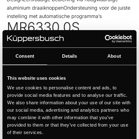
aluminium draaiknoppenOndersteuning voor de juiste
instelling met automatische programma’s
MR6330.0S
door
Ivan Flores
|
jun 19, 2026
Persoonlijke designkeuze dankzij Individual Concept
Consent
Details
About
DesignEenvoudige bediening via hoogwaardige
aluminium draaiknoppenOndersteuning voor de juiste
This website uses cookies
instelling met automatische programma’s
ML6330.0S
We use cookies to personalise content and ads, to
provide social media features and to analyse our traffic.
We also share information about your use of our site with
door
Ivan Flores
|
jun 19, 2026
our social media, advertising and analytics partners who
Persoonlijke designkeuze dankzij Individual Concept
may combine it with other information that you’ve
DesignEenvoudige bediening via hoogwaardige
provided to them or that they’ve collected from your use
of their services.
aluminium draaiknoppenOndersteuning voor de juiste