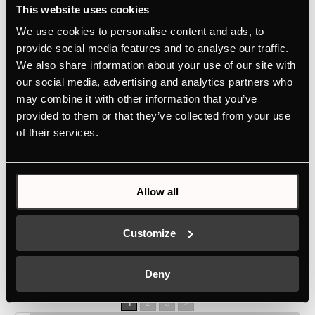
Geen onaangename geuren dankzij de unieke
This website uses cookies
ökotherm® katalysatorPersoonlijke designkeuze
We use cookies to personalise content and ads, to
dankzij Individual Concept DesignSnelle bediening
provide social media features and to analyse our traffic.
dankzij TFT-displayEenvoudige bediening dankzij
We also share information about your use of our site with
hoogwaardige aluminium draaiknoppenGemakkelijk te
our social media, advertising and analytics partners who
may combine it with other information that you’ve
reinigen dankzij de unieke...
CBD6550.0W
provided to them or that they’ve collected from your use
of their services.
door
Ivan Flores
|
jun 19, 2026
Geen onaangename geuren dankzij de unieke
Allow all
ökotherm® katalysatorGepersonaliseerde
designkeuze dankzij Individual Concept DesignAlle
Customize
informatie in één oogopslag dankzij TFT-
schermIntuïtieve gebruikersbegeleiding met
Deny
aanraaksensorbedieningStoom op de plaats dankzij...
1
2
3
»