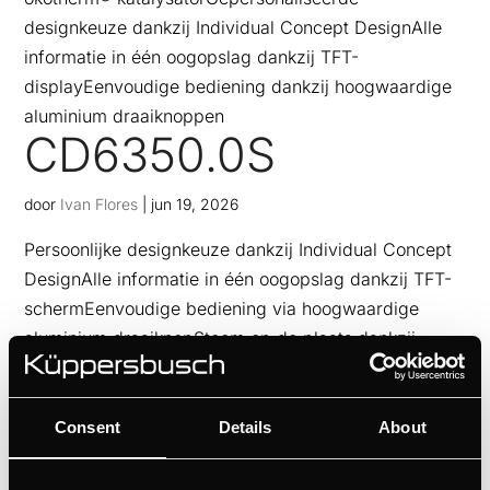
designkeuze dankzij Individual Concept DesignAlle
informatie in één oogopslag dankzij TFT-
displayEenvoudige bediening dankzij hoogwaardige
aluminium draaiknoppen
CD6350.0S
door
Ivan Flores
|
jun 19, 2026
Persoonlijke designkeuze dankzij Individual Concept
DesignAlle informatie in één oogopslag dankzij TFT-
schermEenvoudige bediening via hoogwaardige
aluminium draaiknopStoom op de plaats dankzij
externe stoomgenerator
B6350.0S
Consent
Details
About
door
Ivan Flores
|
jun 19, 2026