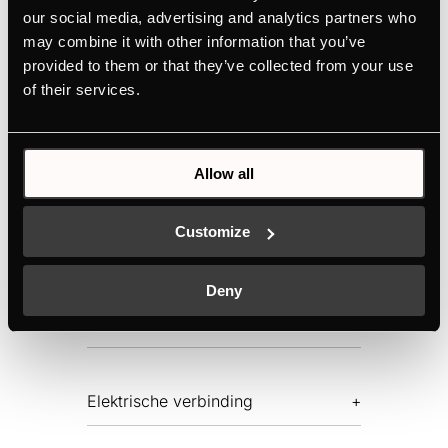
Ondersteuning voor de juiste instelling met
our social media, advertising and analytics partners who
automatische programma's
may combine it with other information that you’ve
provided to them or that they’ve collected from your use
of their services.
HANDLEIDINGEN
PRODUCTKAART
TECHNISCHE TEKENING
Allow all
Customize
Functies
Deny
Dimensies
Elektrische verbinding