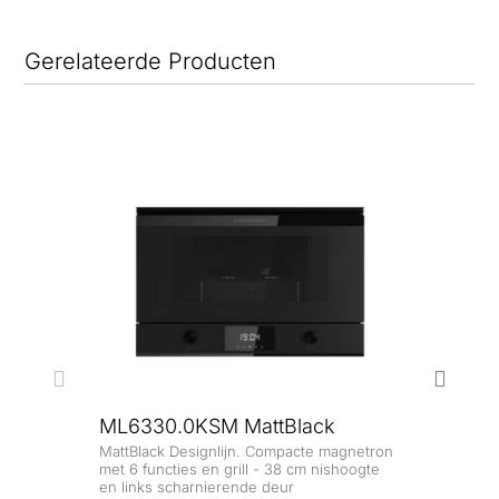
Gerelateerde Producten
ML6330.0KSM MattBlack
MattBlack Designlijn. Compacte magnetron
MR6
met 6 functies en grill - 38 cm nishoogte
en links scharnierende deur
MattB