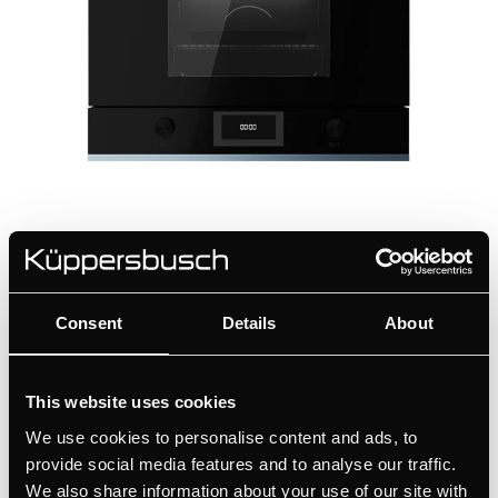
MR6330.0S
Compacte magnetron met 6 functies en grill -
Consent
Details
About
38 cm nishoogte en rechtsdraaiende deur
Persoonlijke designkeuze dankzij Individual
This website uses cookies
Concept Design
We use cookies to personalise content and ads, to
Eenvoudige bediening via hoogwaardige
provide social media features and to analyse our traffic.
aluminium draaiknoppen
We also share information about your use of our site with