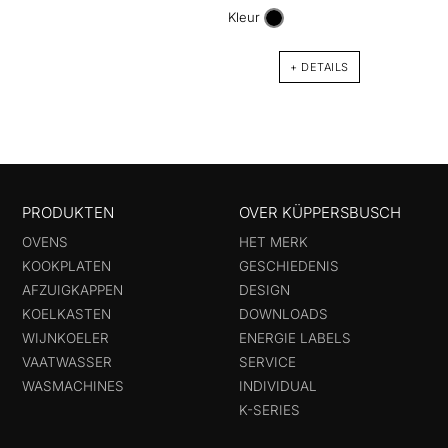
met 6
Kleur
en re
+ DETAILS
PRODUKTEN
OVER KÜPPERSBUSCH
OVENS
HET MERK
KOOKPLATEN
GESCHIEDENIS
AFZUIGKAPPEN
DESIGN
KOELKASTEN
DOWNLOADS
WIJNKOELER
ENERGIE LABELS
VAATWASSER
SERVICE
WASMACHINES
INDIVIDUAL
K-SERIES