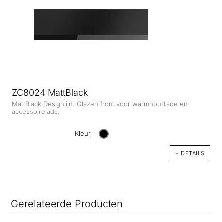
ZC8024 MattBlack
MattBlack Designlijn. Glazen front voor warmhoudlade en
accessoirelade.
Kleur
+ DETAILS
Gerelateerde Producten