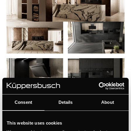
MattBlack designlijn
Consent
Details
About
Deze serie, bestaande uit ovens, compact apparaten,
inductiekookplaat, afzuigkap, enz., overtuigt door een
This website uses cookies
design dat tot het essentiële is herleid - en dat elke