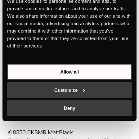
We use cookies to personalise content and ads, to
keuken tot zijn recht laat komen. Doordacht tot in het
provide social media features and to analyse our traffic.
kleinste detail - en uitgerust met innovatieve
We also share information about your use of our site with
technologieën zoals onze ökotherm® ovenkatalysator
our social media, advertising and analytics partners who
voor kookervaringen op het hoogste niveau.
may combine it with other information that you’ve
provided to them or that they’ve collected from your use
of their services.
Allow all
Customize
Deny
KI8550.0KSMR MattBlack