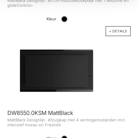
MattBlack Designlijn. 80 cm inductiekookplaat met 1 flexzone en
glideControl+
Kleur
+ DETAILS
DW8550.0KSM MattBlack
MattBlack Designlijn. Afzuigkap met 4 vermogensstanden incl.
intensief niveau en FreshAir