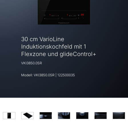
30 cm VarioLine
Induktionskochfeld mit 1
Flexzone und glideControl+
VKI3850.0SR
Modell:
VKI3850.0SR
|
122500035