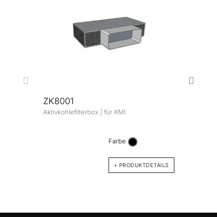
ZK8001
Aktivkohlefilterbox | für KMI
DK3
Desig
Edelst
Farbe
+ PRODUKTDETAILS