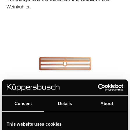
Weinkühler.
DK8597
Consent
Details
About
Design-Kit Lüftungsgitter - Copper | für KMI12850 - KMI9850 -
KMI9350 - KMI8590 - KMI8350
This website uses cookies
Farbe