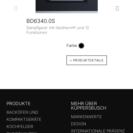
BD6340.0S
Dampfgarer mit ökotherm® und 12
CBD
Funktionen
Kompa
Displ
Farbe
Funkt
+ PRODUKTDETAILS
PRODUKTE
MEHR ÜBER
KÜPPERSBUSCH
BACKÖFEN UND
MARKENWERTE
KOMPAKTGERÄTE
DESIGN
KOCHFELDER
INTERNATIONALE PRÄSENZ