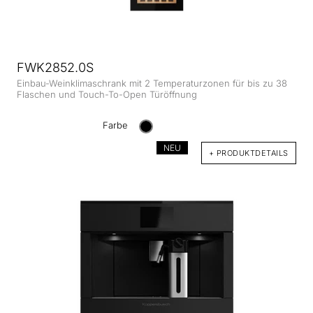
FWK2852.0S
Einbau-Weinklimaschrank mit 2 Temperaturzonen für bis zu 38
Flaschen und Touch-To-Open Türöffnung
Farbe
NEU
+ PRODUKTDETAILS