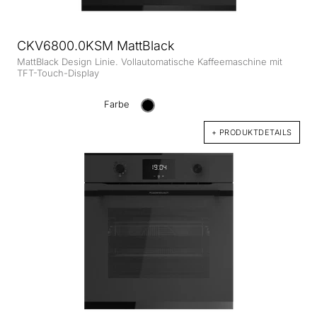
CKV6800.0KSM MattBlack
MattBlack Design Linie. Vollautomatische Kaffeemaschine mit
TFT-Touch-Display
Farbe
+ PRODUKTDETAILS