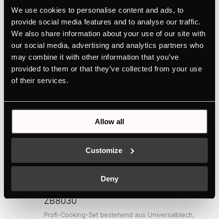
We use cookies to personalise content and ads, to
provide social media features and to analyse our traffic.
Abmessungen
We also share information about your use of our site with
our social media, advertising and analytics partners who
may combine it with other information that you’ve
Anschlusswerte
provided to them or that they’ve collected from your use
of their services.
Sonderzubehör
Allow all
Customize
Deny
ZB8030
Profi-Cooking-Set bestehend aus Universalblech,