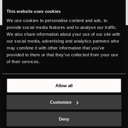
This website uses cookies
We use cookies to personalise content and ads, to
provide social media features and to analyse our traffic.
We also share information about your use of our site with
PRODUKTE
MEHR ÜBER
our social media, advertising and analytics partners who
KÜPPERSBUSCH
BACKÖFEN UND
may combine it with other information that you’ve
MARKENWERTE
KOMPAKTGERÄTE
provided to them or that they’ve collected from your use
DESIGN
KOCHFELDER
of their services.
INTERNATIONALE PRÄSENZ
DUNSTHAUBEN
GESCHICHTE
KÜHL- UND
DOWNLOADS
GEFRIERSCHRÄNKE
Allow all
NEUES ENERGIEETIKETT
WASCHAUTOMATEN
SERVICE
GESCHIRRSPÜLER
INDIVIDUAL
Customize
K-SERIES
SCHALTPLÄNE UND
Deny
ERSATZTEILE