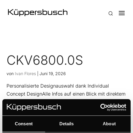
CKV6800.0S
von
Ivan Flores
|
Juni 19, 2026
Personalisierte Designauswahl dank Individual
Concept DesignAlle Infos auf einen Blick mit direktem
Zugriff dank TFT-Farb-Touch-DisplayBarista-Kaffee
dank Cappucino- und Kaffee-Latte-FunktionPassend
für viele Tassen dank höhenverstellbaren
Consent
Details
About
KaffeeauslaufImmer frische...