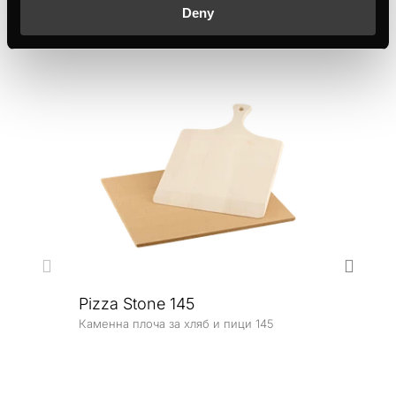
Свързани продукти
Deny
Pizza Stone 145
Каменна плоча за хляб и пици 145
ZB8
Компл