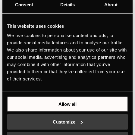
Consent
Details
About
Единичен комплект стандартни
телескопични водачи за тави ZB1003
За фурни BP / B 6850, BP / B 6550, BP / B
This website uses cookies
6350, B 6335, B 6330
We use cookies to personalise content and ads, to
С пълно изтегляне
provide social media features and to analyse our traffic.
We also share information about your use of our site with
our social media, advertising and analytics partners who
may combine it with other information that you’ve
provided to them or that they’ve collected from your use
of their services.
Xарактеристики
Allow all
Customize