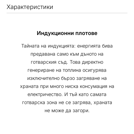
Xарактеристики
Индукционни плотове
Тайната на индукцията: енергията бива
предавана само към дъното на
готварския съд. Това директно
генериране на топлина осигурява
изключително бързо загряване на
храната при много ниска консумация на
електричество. И тъй като самата
готварска зона не се загрява, храната
не може да загори.