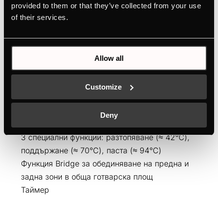
provided to them or that they’ve collected from your use
of their services.
Allow all
KI9800.0SR
Индукционен плот, без рамка, 4 зони, 91 см
Customize
СЕРИЯ К.8
Сензорно управление „glideControl+“ за 15
Deny
нива мощност
3 специални функции: разтопяване (≈ 42°C),
поддържане (≈ 70°C), паста (≈ 94°C)
Функция Bridgе за обединяване на предна и
задна зони в обща готварска площ
Таймер