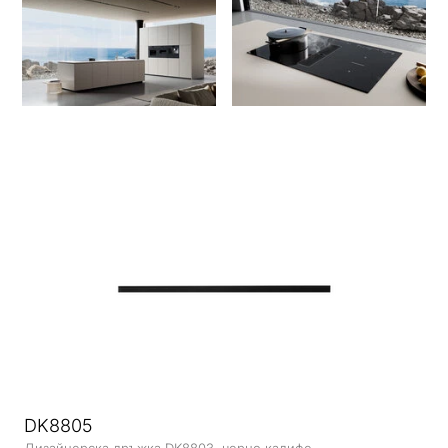
DK8805
Дизайнерска дръжка DK8803, черно кадифе