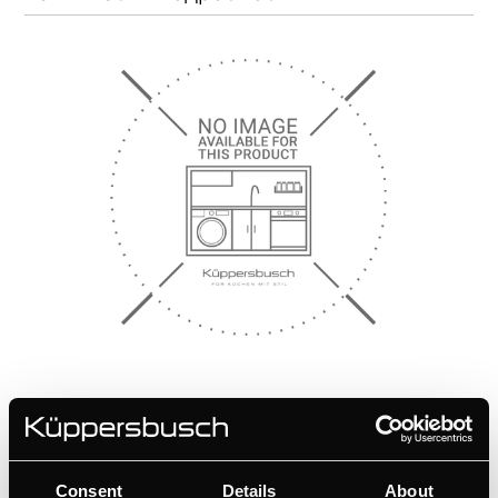
4710
Чугунена тава 4710
Consent
Details
About