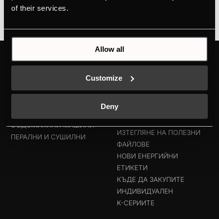
of their services.
Allow all
ПРОДУКТИ
ЗАПОЗНАЙТЕ СЕ С
KÜPPERSBUSCH
Customize
ФУРНИ
БРАНДЪТ
ГОТВАРСКИ ПЛОТОВЕ
ДИЗАЙНЪТ
АБСОРБАТОРИ
Deny
KÜPPERSBUSCH ПО СВЕТА
ХЛАДИЛНИЦИ И ФРИЗЕРИ
ИСТОРИЯТА
СЪДОМИЯЛНИ МАШИНИ
ИЗТЕГЛЯНЕ НА ПОЛЕЗНИ
ПЕРАЛНИ И СУШИЛНИ
ФАЙЛОВЕ
НОВИ ЕНЕРГИЙНИ
ЕТИКЕТИ
КЪДЕ ДА ЗАКУПИТЕ
ИНДИВИДУАЛЕН
K-СЕРИИТЕ