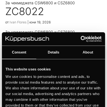
За чекмеджета CSW6800 и CSZ6800
ZC8022
от
Ivan Flores
|
юни 19, 2026
За чекмеджета CSW6800 и CSZ6800
CSV6800.0
от
Ivan Flores
|
юни 19, 2026
Consent
Details
About
СЕРИЯ К.8, за вгражданеИдеално допълнение към
компактните модели фурниВъзможност за
This website uses cookies
поставяне на бял или черен стъклен преден панел
We use cookies to personalise content and ads, to
(вижте допълнителните аксесоари)Възможност за
provide social media features and to analyse our traffic.
поставяне на мебелен преден панелВъзможност за
We also share information about your use of our site with
поставяне на дизайнерска лайсна (вижте...
our social media, advertising and analytics partners who
may combine it with other information that you’ve
1
2
»
provided to them or that they’ve collected from your use