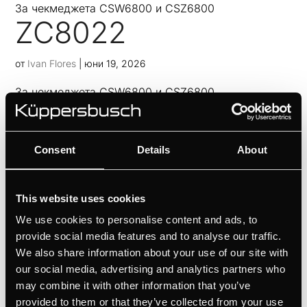
За чекмеджета CSW6800 и CSZ6800
ZC8022
от
Ivan Flores
|
юни 19, 2026
За чекмеджета CSW6800 и CSZ6800
CSV6800.0
от
Ivan Flores
|
юни 19, 2026
Consent
Details
About
СЕРИЯ К.8, за вгражданеИдеално допълнение към
компактните модели фурниВъзможност за
This website uses cookies
поставяне на бял или черен стъклен преден панел
We use cookies to personalise content and ads, to
(вижте допълнителните аксесоари)Възможност за
provide social media features and to analyse our traffic.
поставяне на мебелен преден панелВъзможност за
We also share information about your use of our site with
поставяне на дизайнерска лайсна (вижте...
our social media, advertising and analytics partners who
may combine it with other information that you’ve
1
2
»
provided to them or that they’ve collected from your use