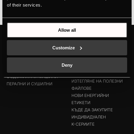
of their services.
Allow all
ПРОДУКТИ
ЗАПОЗНАЙТЕ СЕ С
KÜPPERSBUSCH
Customize
ФУРНИ
БРАНДЪТ
ГОТВАРСКИ ПЛОТОВЕ
ДИЗАЙНЪТ
АБСОРБАТОРИ
Deny
KÜPPERSBUSCH ПО СВЕТА
ХЛАДИЛНИЦИ И ФРИЗЕРИ
ИСТОРИЯТА
СЪДОМИЯЛНИ МАШИНИ
ИЗТЕГЛЯНЕ НА ПОЛЕЗНИ
ПЕРАЛНИ И СУШИЛНИ
ФАЙЛОВЕ
НОВИ ЕНЕРГИЙНИ
ЕТИКЕТИ
КЪДЕ ДА ЗАКУПИТЕ
ИНДИВИДУАЛЕН
K-СЕРИИТЕ