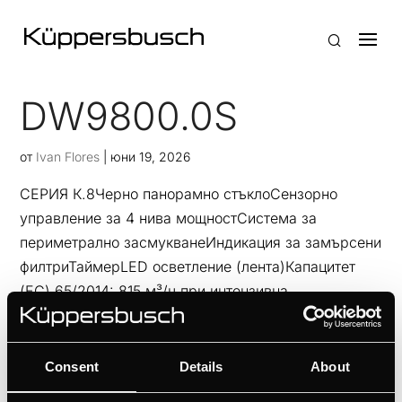
DW9800.0S
от
Ivan Flores
|
юни 19, 2026
СЕРИЯ К.8Черно панорамно стъклоСензорно
управление за 4 нива мощностСистема за
периметрално засмукванеИндикация за замърсени
филтриТаймерLED осветление (лента)Капацитет
(ЕС) 65/2014: 815 м³/ч при интензивна
мощностЕнергиен клас А++ (ЕС 65,...
Consent
Details
About