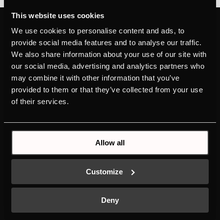
This website uses cookies
ПРОДУКТИ
ЗАПОЗНАЙТЕ СЕ С
We use cookies to personalise content and ads, to
KÜPPERSBUSCH
provide social media features and to analyse our traffic.
ФУРНИ
БРАНДЪТ
We also share information about your use of our site with
ГОТВАРСКИ ПЛОТОВЕ
ДИЗАЙНЪТ
our social media, advertising and analytics partners who
АБСОРБАТОРИ
KÜPPERSBUSCH ПО СВЕТА
may combine it with other information that you’ve
ХЛАДИЛНИЦИ И ФРИЗЕРИ
ИСТОРИЯТА
provided to them or that they’ve collected from your use
СЪДОМИЯЛНИ МАШИНИ
ИЗТЕГЛЯНЕ НА ПОЛЕЗНИ
of their services.
ПЕРАЛНИ И СУШИЛНИ
ФАЙЛОВЕ
НОВИ ЕНЕРГИЙНИ
ЕТИКЕТИ
Allow all
КЪДЕ ДА ЗАКУПИТЕ
ИНДИВИДУАЛЕН
K-СЕРИИТЕ
Customize
Deny