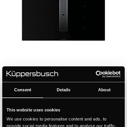
KMI9350.0SR
90 cm inductiekookplaat met geintegreerde
Afzuiging, met 2 flexzones
Consent
Details
About
Ultieme flexibiliteit voor groot kookgerei met
Flex inductie
This website uses cookies
Selectie van de afzonderlijke kookzones met
We use cookies to personalise content and ads, to
glideControl
provide social media features and to analyse our traffic.