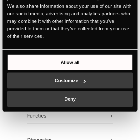
Efficiënte afzuigprestaties dankzij
We also share information about your use of our site with
efficiëntieklasse A++
our social media, advertising and analytics partners who
may combine it with other information that you’ve
Maximale vetafscheiding dankzij 10-lagig
provided to them or that they’ve collected from your use
metalen vetfilter
of their services.
HANDLEIDINGEN
Allow all
PRODUCTKAART
TECHNISCHE TEKENING
Customize
ENERGIELABEL
EU PRODUCTKAART
Deny
Functies