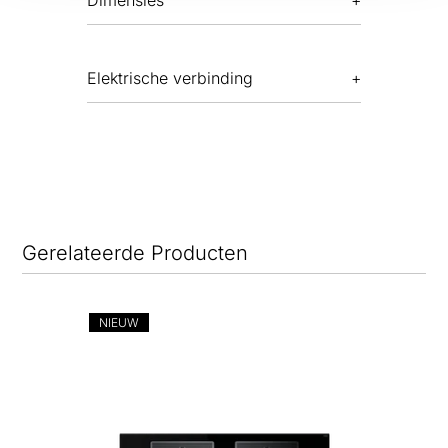
Dimensies
Elektrische verbinding
Gerelateerde Producten
NIEUW
NIE