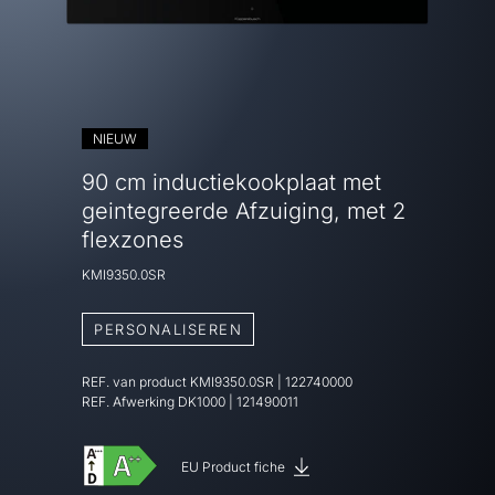
NIEUW
90 cm inductiekookplaat met
geintegreerde Afzuiging, met 2
flexzones
KMI9350.0SR
PERSONALISEREN
REF. van product
KMI9350.0SR
|
122740000
REF. Afwerking
DK1000 | 121490011
EU Product fiche